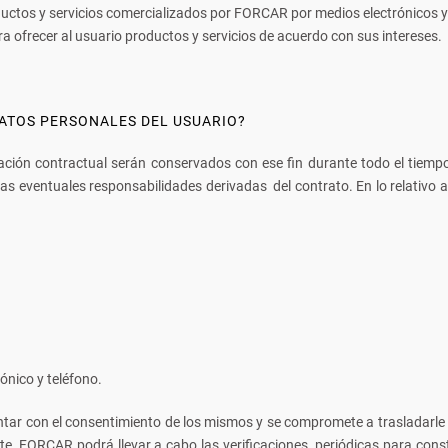
ductos y servicios comercializados por FORCAR por medios electrónicos 
ra ofrecer al usuario productos y servicios de acuerdo con sus intereses.
DATOS PERSONALES DEL USUARIO?
lación contractual serán conservados con ese fin durante todo el tiempo
n las eventuales responsabilidades derivadas del contrato. En lo relativ
ónico y teléfono.
contar con el consentimiento de los mismos y se compromete a trasladarle 
e, FORCAR podrá llevar a cabo las verificaciones periódicas para cons