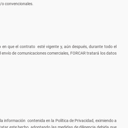
y/o convencionales.
 en que el contrato esté vigente y, aún después, durante todo el
o al envío de comunicaciones comerciales, FORCAR tratará los datos
la información contenida en la Política de Privacidad, eximiendo a
tatar este hecho, adoptando las medidas de diligencia debida que