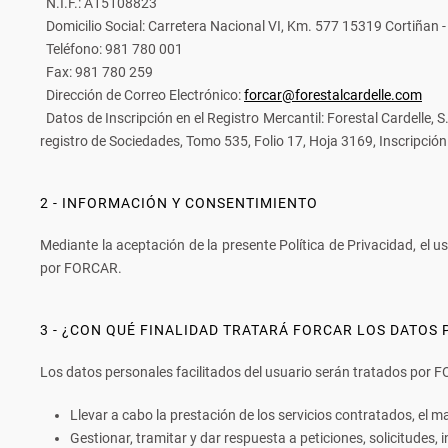
N.I.F.: A15108823
Domicilio Social: Carretera Nacional VI, Km. 577 15319 Cortiñan 
Teléfono: 981 780 001
Fax: 981 780 259
Dirección de Correo Electrónico:
forcar@forestalcardelle.com
Datos de Inscripción en el Registro Mercantil: Forestal Cardelle, 
registro de Sociedades, Tomo 535, Folio 17, Hoja 3169, Inscripción
2 - INFORMACIÓN Y CONSENTIMIENTO
Mediante la aceptación de la presente Política de Privacidad, el
por FORCAR.
3 - ¿CON QUÉ FINALIDAD TRATARÁ FORCAR LOS DATOS
Los datos personales facilitados del usuario serán tratados por F
Llevar a cabo la prestación de los servicios contratados, el m
Gestionar, tramitar y dar respuesta a peticiones, solicitudes,